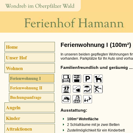
Ferienwohnung I (100m²)
Home
In unseren beiden gepflegten Wohnungen find
Unser Hof
vorhanden. Parkplätze für Ihr Auto sind vorh
Wohnen
Familienfreundlich und geräumig ...
Ferienwohnung I
Ferienwohnung II
Buchungsanfrage
Angeln
Ausstattung:
Kinder
100m² Wohnfläche
2 Schlafräume mit je zwei Betten
Attraktionen
Zustellmöglichkeit für ein Kinderbett